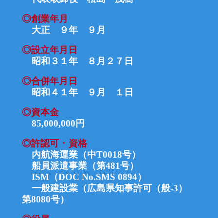
◎
創業年月
大正 ９年 ９月
◎設立年月日
昭和
３１
年
８
月
２７
日
◎合併年月日
昭和４１年 ９月 １日
◎
資本金
85,000,000円
◎許認可 ･ 資格
内航海運業（中T0018号）
船員派遣事業
（
第481
号）
ISM（DOC No.SMS 0894）
一般建設業（広島県知事許可（般-3）
第8080号）