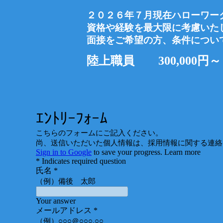
２０２６
年
７
月現在
ハローワー
資格や経験を最大限に考慮いた
面接をご希望の方、条件につい
陸上職員
30
0,000円～