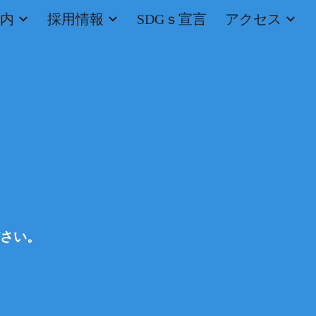
内
採用情報
SDGｓ宣言
アクセス
ion
ださい。